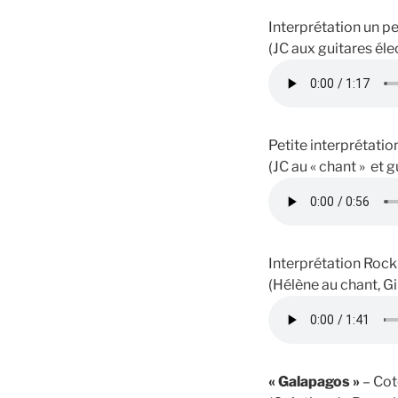
Interprétation un pe
(JC aux guitares éle
Petite interprétatio
(JC au « chant » et g
Interprétation Roc
(Hélène au chant, Gil
« Galapagos »
– Cot