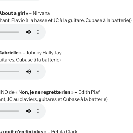
About a girl »
– Nirvana
ant, Flavio à la basse et JC à la guitare, Cubase à la batterie))
Gabrielle »
– Johnny Hallyday
guitares, Cubase à la batterie)
HNO de « N
on, je ne regrette rien » –
Edith Piaf
t, JC au claviers, guitares et Cubase à la batterie)
La nuit n’en fini plus »
– Petula Clark