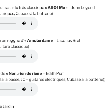
u trash du très classique
« All Of Me »
– John Legend
ctriques, Cubase à la batterie)
n en reggae d’
« Amsterdam »
– Jacques Brel
uitare classique)
k de
« Non, rien de rien »
– Edith Piaf
 à la basse, JC – guitares électriques, Cubase à la batterie))
é Jardin