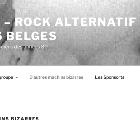
 – ROCK ALTERNATIF 
S BELGES
siciens des années 80
groupe
D’autres machins bizarres
Les Sponsorts
INS BIZARRES