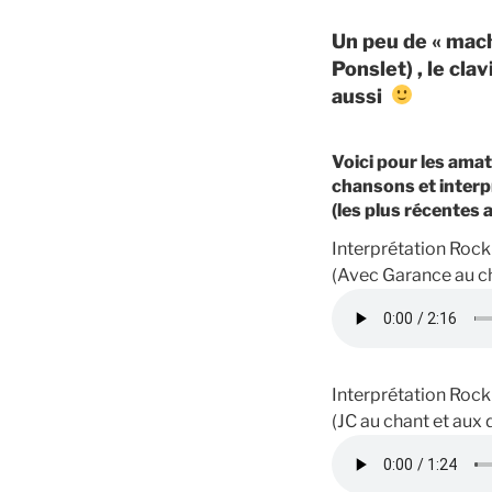
Un peu de « mach
Ponslet) , le cla
aussi
Voici pour les amat
chansons et interpr
(les plus récentes
Interprétation Roc
(Avec Garance au cha
Interprétation Rock
(JC au chant et aux 