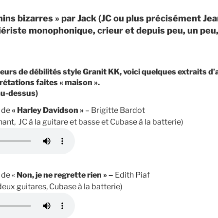
ins bizarres » par Jack (JC ou plus précisément Je
viériste monophonique, crieur et depuis peu, un peu,
eurs de débilités style Granit KK, voici quelques extraits d
étations faites « maison ».
 au-dessus)
k de
« Harley Davidson »
– Brigitte Bardot
nt, JC à la guitare et basse et Cubase à la batterie)
 de «
Non, je ne regrette rien » –
Edith Piaf
deux guitares, Cubase à la batterie)