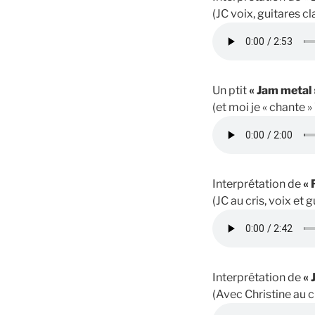
(JC voix, guitares c
Un ptit
« Jam metal 
(et moi je « chante »
Interprétation de
« 
(JC au cris, voix et 
Interprétation de
« 
(Avec Christine au c