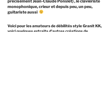
précisément Jean-Claude Ponslet) , le claviériste
monophonique, crieur et depuis peu, un peu,
guitariste aussi
Voici pour les amateurs de débilités style Granit KK,
voici quelques extraits d’autres créations de
chansons et interprétations faites « maison ».
(les plus récentes au-dessus)
Interprétation Rock de
« Harley Davidson »
– Brigitte
Bardot
(Avec Garance au chant, JC à la guitare et basse et
Cubase à la batterie)
Interprétation Rock de «
Non, je ne regrette rien » –
Edith Piaf
(JC au chant et aux deux guitares, Cubase à la batterie)